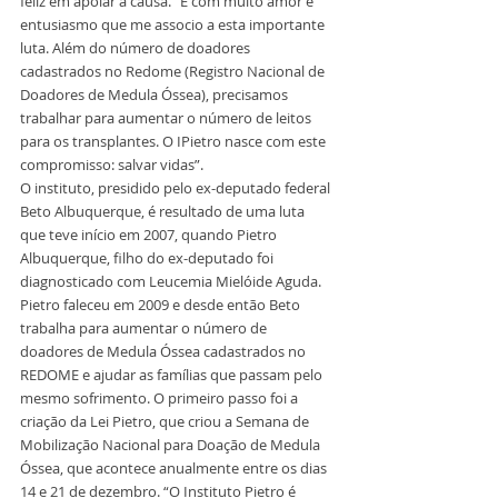
feliz em apoiar a causa. “É com muito amor e 
entusiasmo que me associo a esta importante 
luta. Além do número de doadores 
cadastrados no Redome (Registro Nacional de 
Doadores de Medula Óssea), precisamos 
trabalhar para aumentar o número de leitos 
para os transplantes. O IPietro nasce com este 
compromisso: salvar vidas”.
O instituto, presidido pelo ex-deputado federal 
Beto Albuquerque, é resultado de uma luta 
que teve início em 2007, quando Pietro 
Albuquerque, filho do ex-deputado foi 
diagnosticado com Leucemia Mielóide Aguda. 
Pietro faleceu em 2009 e desde então Beto 
trabalha para aumentar o número de 
doadores de Medula Óssea cadastrados no 
REDOME e ajudar as famílias que passam pelo 
mesmo sofrimento. O primeiro passo foi a 
criação da Lei Pietro, que criou a Semana de 
Mobilização Nacional para Doação de Medula 
Óssea, que acontece anualmente entre os dias 
14 e 21 de dezembro. “O Instituto Pietro é 