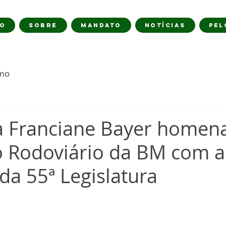
IO
SOBRE
MANDATO
NOTÍCIAS
PEL
imo
 Franciane Bayer homen
Rodoviário da BM com a
a 55ª Legislatura