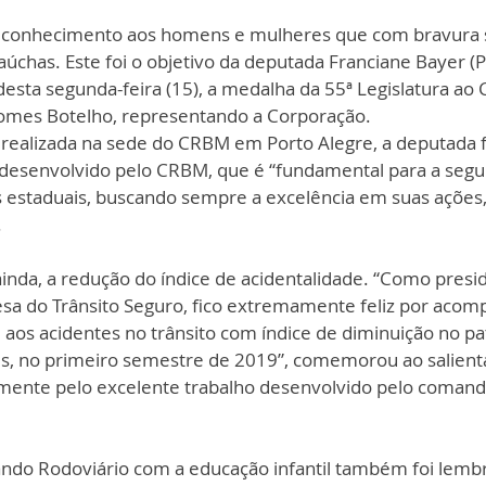
reconhecimento aos homens e mulheres que com bravura 
aúchas. Este foi o objetivo da deputada Franciane Bayer (
esta segunda-feira (15), a medalha da 55ª Legislatura ao
Gomes Botelho, representando a Corporação.
 realizada na sede do CRBM em Porto Alegre, a deputada 
o desenvolvido pelo CRBM, que é “fundamental para a segu
s estaduais, buscando sempre a excelência em suas açõe
  
inda, a redução do índice de acidentalidade. “Como presi
a do Trânsito Seguro, fico extremamente feliz por acom
aos acidentes no trânsito com índice de diminuição no p
s, no primeiro semestre de 2019”, comemorou ao salienta
lmente pelo excelente trabalho desenvolvido pelo comand
o Rodoviário com a educação infantil também foi lembr