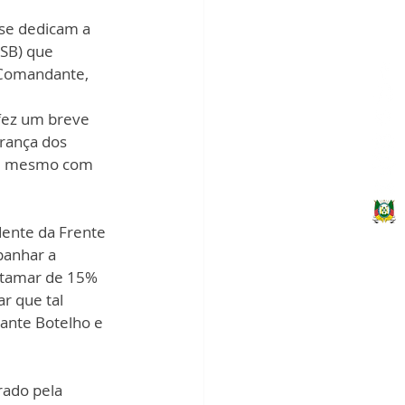
se dedicam a 
PSB) que 
 Comandante, 
fez um breve 
rança dos 
s, mesmo com 
dente da Frente 
panhar a 
atamar de 15% 
r que tal 
ante Botelho e 
ado pela 