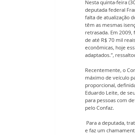
Nesta quinta-feira (
deputada federal Fran
falta de atualização 
têm as mesmas isençõ
retrasada. Em 2009, f
de até R$ 70 mil reais
econômicas, hoje ess
adaptados.”, ressalto
Recentemente, o Cons
máximo de veículo pa
proporcional, defini
Eduardo Leite, de seu
para pessoas com defi
pelo Confaz. 
 Para a deputada, trata-se de inclusão social os governadores buscarem a adequação à medida 
e faz um chamamento