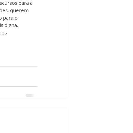
scursos para a 
ades, querem 
o para o 
s digna. 
aos 