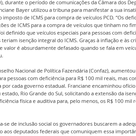
30), durante o período de comunicações da Câmara dos Dep
ciane Bayer utilizou a tribuna para manifestar a sua insat
do imposto de ICMS para compra de veículos PCD. “Os defici
es de ICMS para a compra de veículos que tinham no fim
oi definido que veículos especiais para pessoas com defici
 teriam isenção integral do ICMS. Graças à inflação e às cr
e valor é absurdamente defasado quando se fala em veículo
u.
elho Nacional de Política Fazendária (Confaz), aumentou 
ra pessoas com deficiência para R$ 100 mil reais, mas co
da por cada governo estadual. Franciane encaminhou ofíci
 estado, Rio Grande do Sul, solicitando a extensão da isenç
ciência física e auditiva para, pelo menos, os R$ 100 mil r
 aos deputados federais que comuniquem essa importân