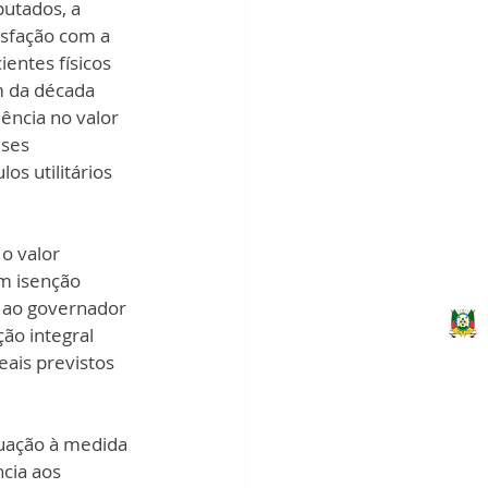
utados, a 
isfação com a 
entes físicos 
 da década 
ência no valor 
ises 
s utilitários 
o valor 
m isenção 
o ao governador 
ão integral 
eais previstos 
cia aos 