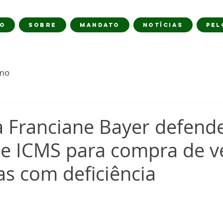
IO
SOBRE
MANDATO
NOTÍCIAS
PEL
imo
 Franciane Bayer defend
de ICMS para compra de v
s com deficiência