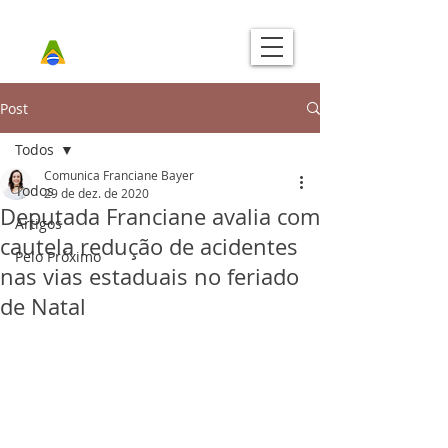
Post
Todos
Comunica Franciane Bayer
Todos
29 de dez. de 2020
Deputada Franciane avalia com
Artigos
cautela redução de acidentes
Pelo Próximo
nas vias estaduais no feriado
de Natal