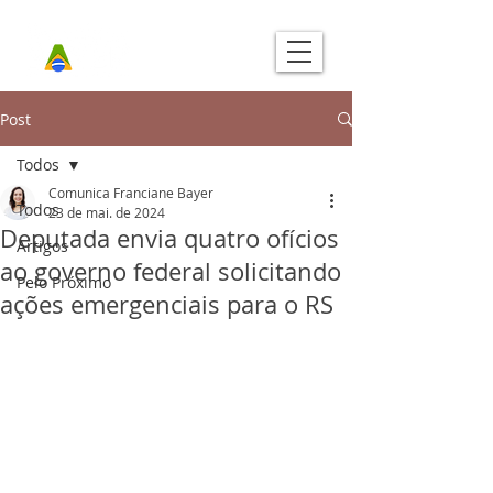
Post
Todos
Comunica Franciane Bayer
Todos
23 de mai. de 2024
Deputada envia quatro ofícios
Artigos
ao governo federal solicitando
Pelo Próximo
ações emergenciais para o RS