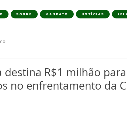
IO
SOBRE
MANDATO
NOTÍCIAS
PEL
imo
 destina R$1 milhão para
os no enfrentamento da C