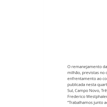
O remanejamento das
milh
ão, 
previstas no 
enfrentamento ao cor
publicada nesta quart
Sul, Campo Novo, Trê
Frederico Westphalen
“Trabalhamos junto a