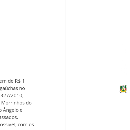
em de R$ 1 
 gaúchas no 
 327/2010, 
, Morrinhos do 
o Ângelo e 
assados. 
ssível, com os 