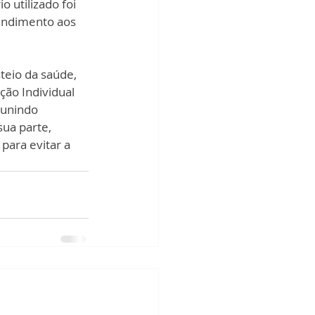
 utilizado foi 
tendimento aos 
teio da saúde, 
ão Individual 
 unindo 
ua parte, 
ara evitar a 