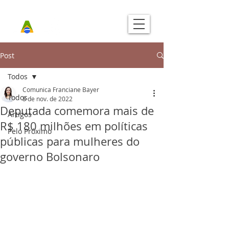
Post
Todos
Comunica Franciane Bayer
Todos
8 de nov. de 2022
Deputada comemora mais de
Artigos
R$ 180 milhões em políticas
Pelo Próximo
públicas para mulheres do
governo Bolsonaro