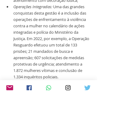
atendimento com decoração lúdica;
Operações Integradas:
 Uma das grandes 
conquistas desta gestão é a inclusão das 
operações de enfrentamento à violência 
contra a mulher no calendário de ações 
integradas e polícia do Ministério da 
Justiça. Em 2022, por exemplo, a Operação 
Resguardo efetuou um total de 133 
prisões; 21 mandados de busca e 
apreensão; 607 solicitações de medidas 
protetivas de urgência; atendimento a 
1.872 mulheres vítimas e conclusão de 
1.334 inquéritos policiais.
BSM: Quais foram as principais ações do 
Ministério em benefício das mulheres 
durante a pandemia?
Cristiane Britto: 
Entre políticas 
implementadas nos últimos três anos com o 
objetivo de aperfeiçoar a promoção e proteção 
dos direitos humanos de todas as brasileiras, 
especialmente as mais vulneráveis, eu gostaria 