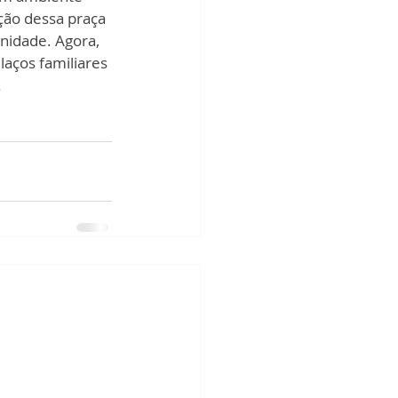
ção dessa praça 
idade. Agora, 
laços familiares 
.