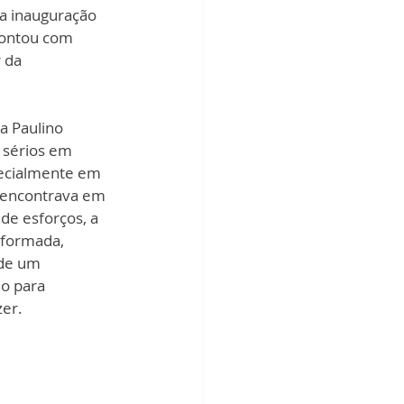
a inauguração 
contou com 
 da 
a Paulino 
 sérios em 
pecialmente em 
 encontrava em 
de esforços, a 
sformada, 
de um 
o para 
zer.