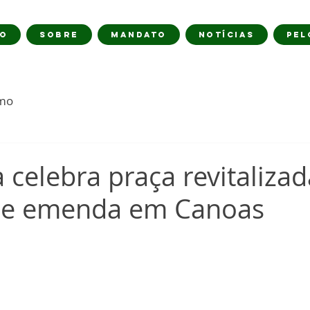
IO
SOBRE
MANDATO
NOTÍCIAS
PEL
imo
celebra praça revitaliza
de emenda em Canoas