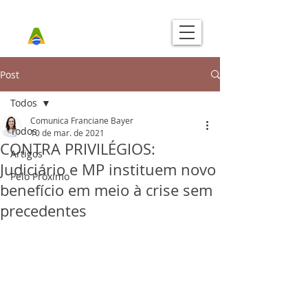
Post
Todos
Comunica Franciane Bayer
Todos
10 de mar. de 2021
CONTRA PRIVILÉGIOS:
Artigos
Judiciário e MP instituem novo
Pelo Próximo
benefício em meio à crise sem
precedentes