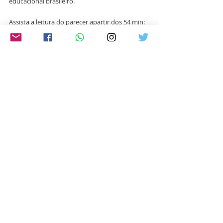
educacional brasileiro.
Assista a leitura do parecer apartir dos 54 min: 
https://www.youtube.com/live/SYM5FoswIDk?
is=w9uGks-4HSTeQDAt