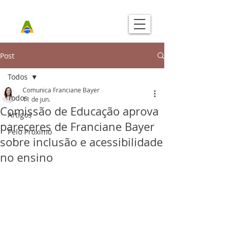
Post
Todos
Comunica Franciane Bayer
Todos
11 de jun.
Comissão de Educação aprova
Artigos
pareceres de Franciane Bayer
Pelo Próximo
sobre inclusão e acessibilidade
no ensino