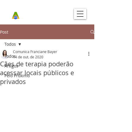
Post
Todos
Comunica Franciane Bayer
Todos
14 de out. de 2020
Cães de terapia poderão
Artigos
acessar locais públicos e
Pelo Próximo
privados