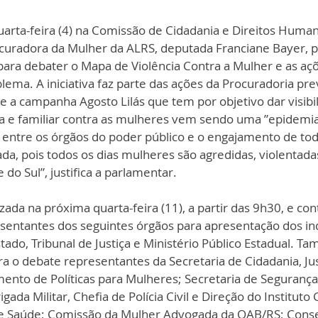
uarta-feira (4) na Comissão de Cidadania e Direitos Human
uradora da Mulher da ALRS, deputada Franciane Bayer, pa
para debater o Mapa de Violência Contra a Mulher e as aç
lema. A iniciativa faz parte das ações da Procuradoria prev
 a campanha Agosto Lilás que tem por objetivo dar visibi
ca e familiar contra as mulheres vem sendo uma ”epidemia
a entre os órgãos do poder público e o engajamento de tod
tada, pois todos os dias mulheres são agredidas, violentad
 do Sul”, justifica a parlamentar.  
izada na próxima quarta-feira (11), a partir das 9h30, e co
esentantes dos seguintes órgãos para apresentação dos in
ado, Tribunal de Justiça e Ministério Público Estadual. T
 o debate representantes da Secretaria de Cidadania, Just
to de Políticas para Mulheres; Secretaria de Segurança 
da Militar, Chefia de Polícia Civil e Direção do Instituto 
 de Saúde; Comissão da Mulher Advogada da OAB/RS; Conse