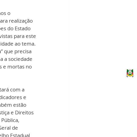
os o 
ra realização 
ões do Estado 
istas para este 
lidade ao tema. 
” que precisa 
a a sociedade 
as e mortas no 
ntará com a 
dicadores e 
ambém estão 
iça e Direitos 
Pública, 
Geral de 
lho Estadual 