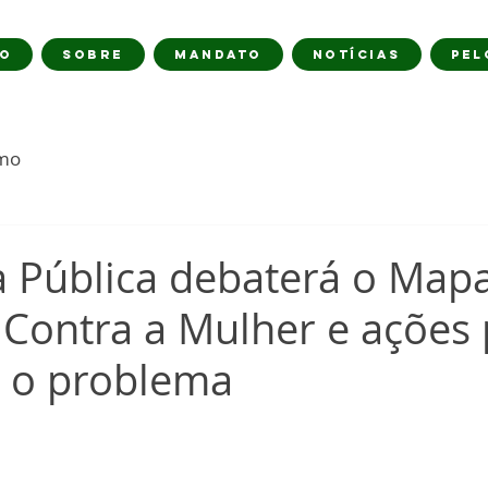
IO
SOBRE
MANDATO
NOTÍCIAS
PEL
imo
a Pública debaterá o Map
 Contra a Mulher e ações
r o problema