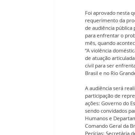
Foi aprovado nesta q
requerimento da proc
de audiência pública 
para enfrentar o prob
mês, quando acontece
“A violência domésti
de atuação articulad
civil para ser enfren
Brasil e no Rio Grande
A audiência será real
participação de repr
ações: Governo do Est
sendo convidados para
Humanos e Departamen
Comando Geral da Briga
Perícias; Secretária