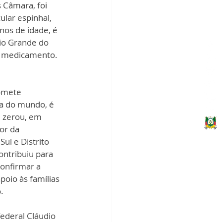
 Câmara, foi 
lar espinhal, 
nos de idade, é 
io Grande do 
o medicamento. 
omete 
ra do mundo, é 
 zerou, em 
or da 
ul e Distrito 
ntribuiu para 
onfirmar a 
poio às famílias 
. 
ederal Cláudio 