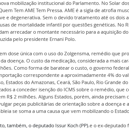
va mobilização institucional do Parlamento. No Solar dos
uem Tem AME Tem Pressa. AME é a sigla de atrofia muscu
ve e degenerativa. Sem o devido tratamento até os dois a
usas de mortalidade infantil por questões genéticas. No R
rdam arrecadar o montante necessário para a aquisição d
uzida pelo presidente Ernani Polo.
o em dose única com o uso do Zolgensma, remédio que pr
s da doença. O custo da medicação, considerada a mais ca
lhões. Como forma de baratear o custo, o governo federal
 Importação correspondente a aproximadamente 4% do val
, Estados do Amazonas, Ceará, São Paulo, Rio Grande do S
zados a conceder isenção do ICMS sobre o remédio, que co
 em R$ 2 milhões. Alguns Estados, porém, ainda precisam c
vulgar peças publicitárias de orientação sobre a doença e a
mbleia se soma a uma causa que vem mobilizando o Estado
to, também, o deputado Issur Koch (PP).
e o ex-deputado f