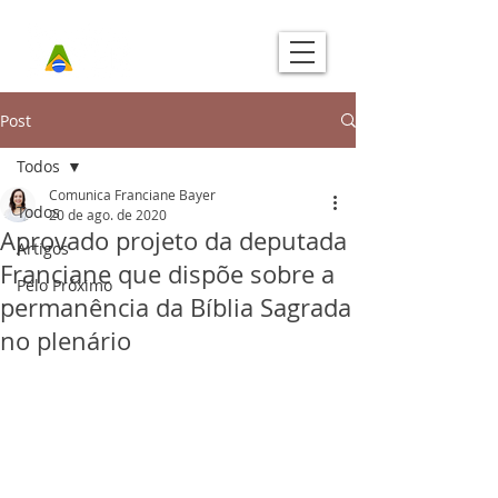
Post
Todos
Comunica Franciane Bayer
Todos
20 de ago. de 2020
Aprovado projeto da deputada
Artigos
Franciane que dispõe sobre a
Pelo Próximo
permanência da Bíblia Sagrada
no plenário