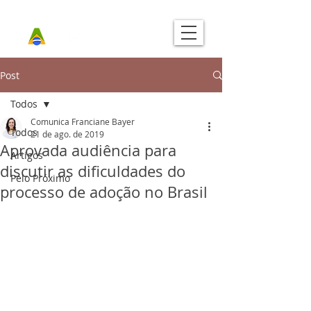
Post
Todos
Comunica Franciane Bayer
Todos
21 de ago. de 2019
Aprovada audiência para
Artigos
discutir as dificuldades do
Pelo Próximo
processo de adoção no Brasil