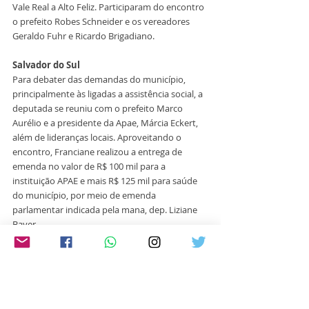
Vale Real a Alto Feliz. Participaram do encontro 
o prefeito Robes Schneider e os vereadores 
Geraldo Fuhr e Ricardo Brigadiano.
Salvador do Sul 
Para debater das demandas do município, 
principalmente às ligadas a assistência social, a 
deputada se reuniu com o prefeito Marco 
Aurélio e a presidente da Apae, Márcia Eckert, 
além de lideranças locais. Aproveitando o 
encontro, Franciane realizou a entrega de 
emenda no valor de R$ 100 mil para a 
instituição APAE e mais R$ 125 mil para saúde 
do município, por meio de emenda 
parlamentar indicada pela mana, dep. Liziane 
Bayer.
Ainda em Salvador do Sul, Franciane ministrou 
a palavra na Igreja AD Renovada, em culto das 
mulheres renovadas, com o pastor Lucas e 
pastora Michele. “É sempre uma benção estar 