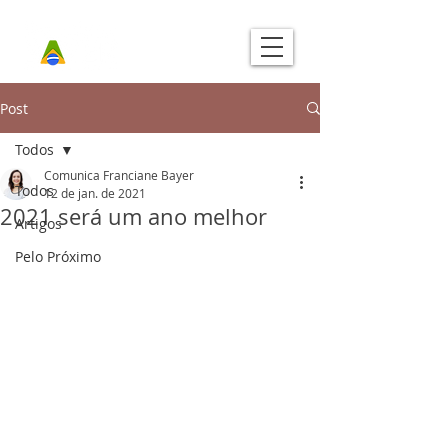
Post
Todos
Comunica Franciane Bayer
Todos
12 de jan. de 2021
2021 será um ano melhor
Artigos
Pelo Próximo